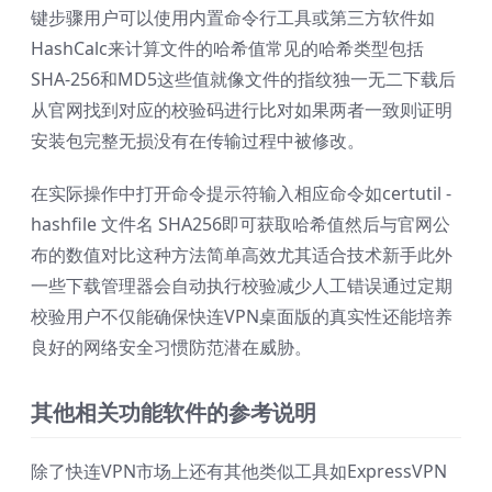
键步骤用户可以使用内置命令行工具或第三方软件如
HashCalc来计算文件的哈希值常见的哈希类型包括
SHA-256和MD5这些值就像文件的指纹独一无二下载后
从官网找到对应的校验码进行比对如果两者一致则证明
安装包完整无损没有在传输过程中被修改。
在实际操作中打开命令提示符输入相应命令如certutil -
hashfile 文件名 SHA256即可获取哈希值然后与官网公
布的数值对比这种方法简单高效尤其适合技术新手此外
一些下载管理器会自动执行校验减少人工错误通过定期
校验用户不仅能确保快连VPN桌面版的真实性还能培养
良好的网络安全习惯防范潜在威胁。
其他相关功能软件的参考说明
除了快连VPN市场上还有其他类似工具如ExpressVPN