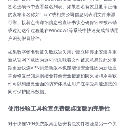
签名选项卡中查看签名列表。如果签名有效且显示正确
的发布者名称如“Lian”或相关公司信息则表明文件来源
可靠。接着点击详细信息检查证书状态确保它未被吊销
或过期这个过程能在Windows等系统中快速完成帮助用
户识别假冒软件。
如果数字签名验证失败或缺失用户应立即停止安装并重
新从官网下载因为这可能意味着文件被恶意篡改此外定
期更新快连VPN到最新版本也能增强安全性因为新版通
常会修复已知漏洞结合其他安全措施如防火墙和杀毒软
件可以构建更全面的防护体系让用户在享受高速连接的
同时保护隐私数据。
使用校验工具检查免费版桌面版的完整性
对于快连VPN免费版桌面版安装包文件校验是另一个关