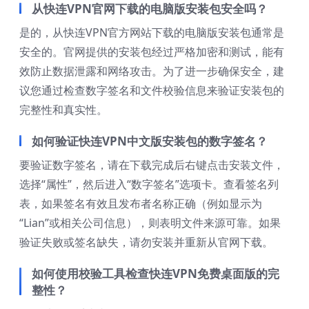
从快连VPN官网下载的电脑版安装包安全吗？
是的，从快连VPN官方网站下载的电脑版安装包通常是
安全的。官网提供的安装包经过严格加密和测试，能有
效防止数据泄露和网络攻击。为了进一步确保安全，建
议您通过检查数字签名和文件校验信息来验证安装包的
完整性和真实性。
如何验证快连VPN中文版安装包的数字签名？
要验证数字签名，请在下载完成后右键点击安装文件，
选择“属性”，然后进入“数字签名”选项卡。查看签名列
表，如果签名有效且发布者名称正确（例如显示为
“Lian”或相关公司信息），则表明文件来源可靠。如果
验证失败或签名缺失，请勿安装并重新从官网下载。
如何使用校验工具检查快连VPN免费桌面版的完
整性？