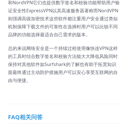
和NordVPN它们也提供数字签名和校验功能帮助用户验
证安全性ExpressVPN以其高速服务器著称而NordVPN
则强调高级加密技术这些软件都注重用户安全通过类似
机制保障下载文件的可靠性在选择时用户可以比较不同
品牌的功能选择最适合自己需求的版本。
总的来说网络安全是一个持续过程使用像快连VPN这样
的工具时结合数字签名和校验方法能大大降低风险同时
保持对其他软件如Surfshark的了解也有助于拓宽知识
面最终通过主动防护措施用户可以安心享受互联网的自
由与便捷。
FAQ相关问答