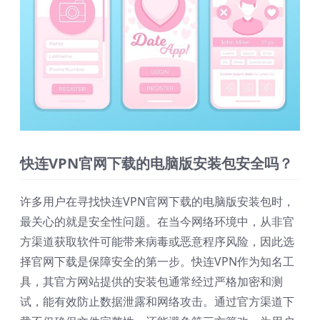
快连VPN官网下载的电脑版安装包安全吗？
许多用户在寻找快连VPN官网下载的电脑版安装包时，
最关心的就是安全性问题。在当今网络环境中，从非官
方渠道获取软件可能带来病毒或恶意程序风险，因此选
择官网下载是保障安全的第一步。快连VPN作为知名工
具，其官方网站提供的安装包通常经过严格加密和测
试，能有效防止数据泄露和网络攻击。通过官方渠道下