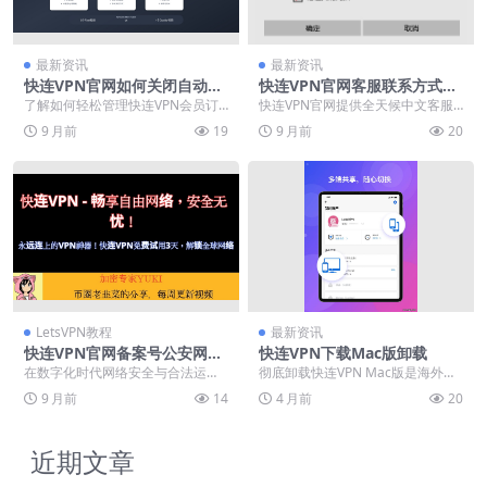
最新资讯
最新资讯
快连VPN官网如何关闭自动续
快连VPN官网客服联系方式：
费？会员订阅管理图文教程
24小时中文人工支持通道
了解如何轻松管理快连VPN会员订
快连VPN官网提供全天候中文客服
阅并关闭自动续费功能。本指南详
支持与专业下载指导，致力于为用
9 月前
19
9 月前
20
细讲解通过官网在电...
户打造安全稳定的网...
LetsVPN教程
最新资讯
快连VPN官网备案号公安网可
快连VPN下载Mac版卸载
查
在数字化时代网络安全与合法运营
彻底卸载快连VPN Mac版是海外投
成为用户选择网络工具的关键考
放省钱第一步：删净残留证书、kex
9 月前
14
4 月前
20
量。快连VPN作为知名...
t驱动与D...
近期文章