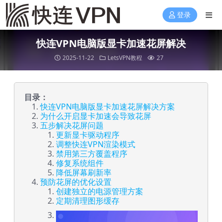
登录
快连VPN电脑版显卡加速花屏解决
2025-11-22
LetsVPN教程
27
目录：
快连VPN电脑版显卡加速花屏解决方案
为什么开启显卡加速会导致花屏
五步解决花屏问题
更新显卡驱动程序
调整快连VPN渲染模式
禁用第三方覆盖程序
修复系统组件
降低屏幕刷新率
预防花屏的优化设置
创建独立的电源管理方案
定期清理图形缓存