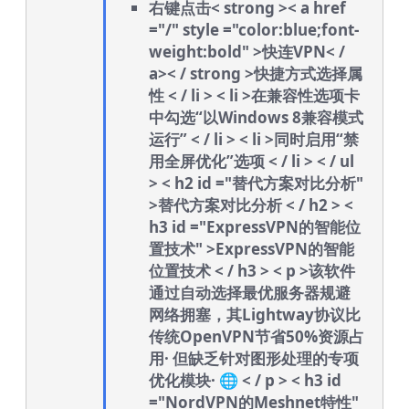
右键点击< strong >< a href
="/" style ="color:blue;font-
weight:bold" >快连VPN< /
a>< / strong >快捷方式选择属
性 < / li > < li >在兼容性选项卡
中勾选“以Windows 8兼容模式
运行” < / li > < li >同时启用“禁
用全屏优化”选项 < / li > < / ul
> < h2 id ="替代方案对比分析"
>替代方案对比分析 < / h2 > <
h3 id ="ExpressVPN的智能位
置技术" >ExpressVPN的智能
位置技术 < / h3 > < p >该软件
通过自动选择最优服务器规避
网络拥塞，其Lightway协议比
传统OpenVPN节省50%资源占
用· 但缺乏针对图形处理的专项
优化模块· 🌐 < / p > < h3 id
="NordVPN的Meshnet特性"