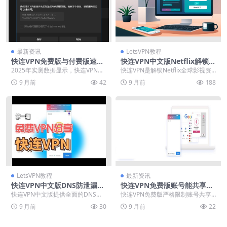
最新资讯
LetsVPN教程
快连VPN免费版与付费版速度
快连VPN中文版Netflix解锁专
对比：2025年峰值带宽实测数
区
2025年实测数据显示，快连VPN付
快连VPN是解锁Netflix全球影视资
据
费版带宽飙升至328Mbps，免费版
源的理想工具，能够有效绕过地区
9 月前
42
9 月前
188
仅28M...
限制，让用...
LetsVPN教程
最新资讯
快连VPN中文版DNS防泄漏设
快连VPN免费版账号能共享
置
吗？多设备同时在线规则说明
快连VPN中文版提供全面的DNS防
快连VPN免费版严格限制账号共享
泄漏设置方案，有效保护用户隐私
与多设备同时在线，通过设备绑定
9 月前
30
9 月前
22
不被ISP或第三...
机制保障服务稳定。...