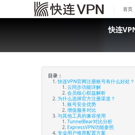
首页
快连V
目录：
快连VPN官网注册账号有什么好处？
云同步功能详解
会员核心权益解析
为什么选择官方注册渠道？
账号安全优势
增值服务对比
与其他工具的兼容使用
TunnelBear对比分析
ExpressVPN功能参照
专业用户推荐配置方案