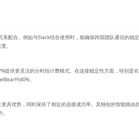
完美配合。例如与Slack结合使用时，能确保跨国团队通信的稳
速度。
快连VPN提供更灵活的分时段计费模式。在连接稳定性方面，特别是
Bear约40%。
格策略上更具优势，同时保持了相近的连接成功率。其独创的智能路由
力。