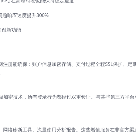
，即使在高峰时段也能保持稳定速度
问题响应速度提升300%
的创新功能
网注册能确保：账户信息加密存储、支付过程全程SSL保护、定
。
级加密技术，所有登录行为都经过双重验证。与某些第三方平台
。
、网络诊断工具、流量使用分析报告。这些增值服务在非官方渠