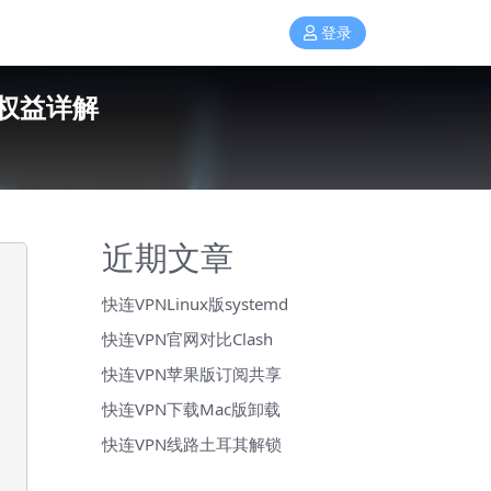
登录
权益详解
近期文章
快连VPNLinux版systemd
快连VPN官网对比Clash
快连VPN苹果版订阅共享
快连VPN下载Mac版卸载
快连VPN线路土耳其解锁