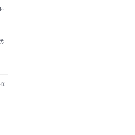
运
优
，在