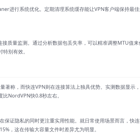
aner进行系统优化。定期清理系统缓存能让VPN客户端保持最佳
进行连接质量监测。通过分析数据包丢失率，可以精准调整MTU值来
时特别有效。
器数量著称，而快连VPN则在连接算法上独具优势。实测数据显示
NordVPN快0.8秒左右。
VPN在保证隐私的同时更注重实用性能。就日常使用场景而言，快连
高出15%，这在传输大容量文件时差异尤为明显。