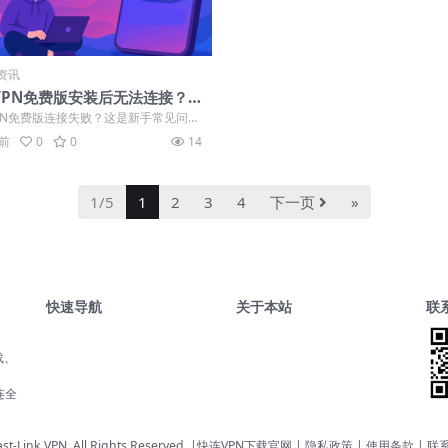
资讯
VPN免费版安装后无法连接？
报错与自救指南
PN免费版连接失败？这是新手常见问
因多样但解决有方。本指南直击连接
月前
0
0
14
1/5
1
2
3
4
下一页
»
快速导航
关于本站
联
载、
、
连全
st-Link VPN. All Rights Reserved. |
快连VPN下载官网
| 隐私政策 | 使用条款 |
联