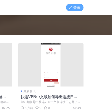
登录
最新资讯
格
快连VPN中文版如何导出连接日
志？国产审计与合规教程
政府标准
学习如何导出快连VPN中文版连接日志并了解
统...
其重要性，掌握排查网络连接问题的关键步...
25
8 月前
0
0
49