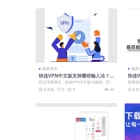
最新资讯
最新
快连VPN中文版支持哪些输入法？
快连
搜狗/百度/讯飞兼容性测试
能对
经过详细测试，快连VPN中文版与搜狗、百
探索快
度、讯飞输入法完全兼容，连接后输入流畅
括界面
8 月前
0
0
34
8 
无...