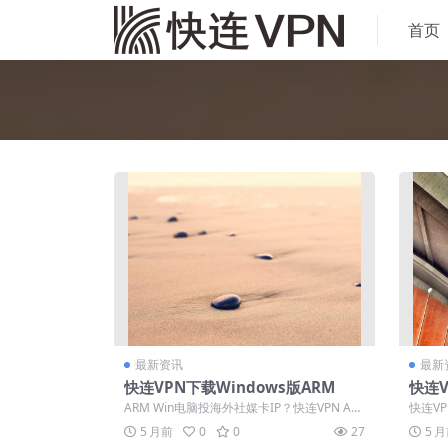
首页
最新资讯
最新
快连VPN下载Windows版ARM
快连
ARM Win电脑投海外社媒卡IP？快连VPN AR
快连V
M桌面版30M安装包秒切目标...
UDP隧
5 月前
0
0
27
5 