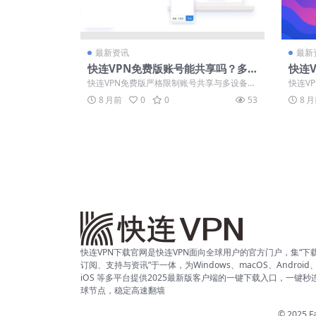
最新资讯
最新
快连VPN免费版账号能共享吗？多
快连
设备同时在线规则说明
常见
快连VPN免费版严格限制账号共享与多设备同
快连V
时在线，通过设备绑定机制保障服务稳定。...
题，原
8 月前
0
0
53
8 
超...
快连VPN下载官网是快连VPN面向全球用户的官方门户，集“下
订阅、支持与资讯”于一体，为Windows、macOS、Android
iOS 等多平台提供2025最新版客户端的一键下载入口，一键秒
球节点，稳定高速翻墙
© 2025 Fa