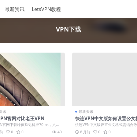
最新资讯
LetsVPN教程
VPN下载
资讯
最新资讯
VPN官网对比老王VPN
快连VPN中文版如何设置公文
式？政府标准节点白名单
PN官网下载峰值延迟稳控70ms，六条
快连VPN中文版设置公文格式需结合
道负载均衡，免费版500兆+...
节点白名单，确保访问政府网站与办公系
月前
0
0
40
8 月前
0
0