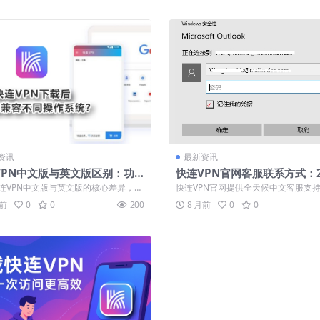
资讯
最新资讯
VPN中文版与英文版区别：功
快连VPN官网客服联系方式：
比与语言切换教程
时中文人工支持通道
连VPN中文版与英文版的核心差异，包
快连VPN官网提供全天候中文客服支
语言、服务器节点推荐策略及本地化...
下载指导，致力于为用户打造安全稳定的
月前
0
0
200
8 月前
0
0