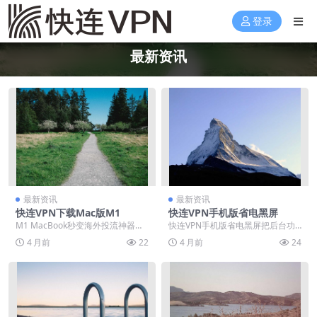
登录
最新资讯
最新资讯
最新资讯
快连VPN下载Mac版M1
快连VPN手机版省电黑屏
M1 MacBook秒变海外投流神器：
快连VPN手机版省电黑屏把后台功
快连VPN原生适配，38MB内存跑满
耗砍半，锁屏十秒自动降亮却保持
4 月前
22
4 月前
24
456...
隧道毫秒级心跳，W...