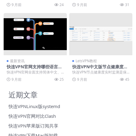
实现国内外流量智能分配，通过动
务器网络，确保用户安全访问互联
9 月前
24
9 月前
31
态识别访问目标将跨...
网并绕过地域限制。...
最新资讯
LetsVPN教程
快连VPN官网支持哪些语言？
快连VPN中文版节点健康度实
2025年国际版与中文版对比
时看
快连VPN官网全面支持简体中文、
快连VPN节点健康度实时监测是保
英文等十多种语言，提供国际版与
障优质网络体验的核心功能，通过
9 月前
25
9 月前
45
中文版下载，满足不...
动态评估服务器负载...
近期文章
快连VPNLinux版systemd
快连VPN官网对比Clash
快连VPN苹果版订阅共享
快连VPN下载Mac版卸载