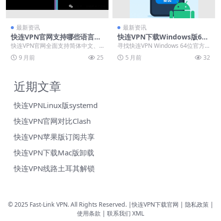
最新资讯
最新资讯
快连VPN官网支持哪些语言？
快连VPN下载Windows版64
2025年国际版与中文版对比
位桌面客户端官方安装包
快连VPN官网全面支持简体中文、
寻找快连VPN Windows 64位官方
英文等十多种语言，提供国际版与
桌面客户端？最可靠的方式是直接
9 月前
25
5 月前
32
中文版下载，满足不...
访问其官...
近期文章
快连VPNLinux版systemd
快连VPN官网对比Clash
快连VPN苹果版订阅共享
快连VPN下载Mac版卸载
快连VPN线路土耳其解锁
© 2025 Fast-Link VPN. All Rights Reserved. |
快连VPN下载官网
| 隐私政策 |
使用条款 |
联系我们
XML