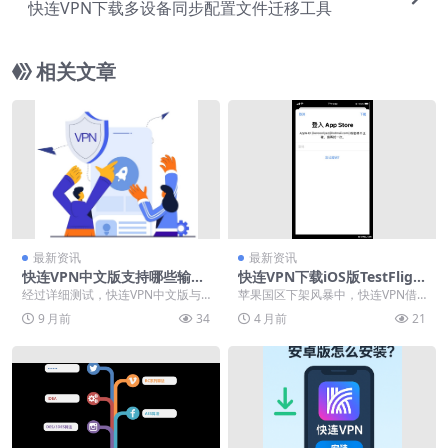
快连VPN下载多设备同步配置文件迁移工具
相关文章
最新资讯
最新资讯
快连VPN中文版支持哪些输入
快连VPN下载iOS版TestFligh
法？搜狗/百度/讯飞兼容性测
t
经过详细测试，快连VPN中文版与
苹果国区下架风暴中，快连VPN借T
试
搜狗、百度、讯飞输入法完全兼
estFlight官方通道把iOS中文版秒装
9 月前
34
4 月前
21
容，连接后输入流畅无...
门...