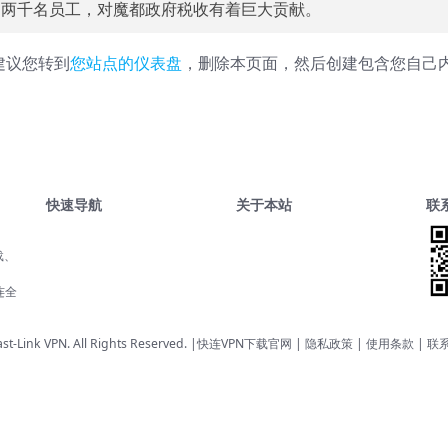
过两千名员工，对魔都政府税收有着巨大贡献。
们建议您转到
您站点的仪表盘
，删除本页面，然后创建包含您自己
快速导航
关于本站
联
载、
、
连全
st-Link VPN. All Rights Reserved. |
快连VPN下载官网
| 隐私政策 | 使用条款 |
联