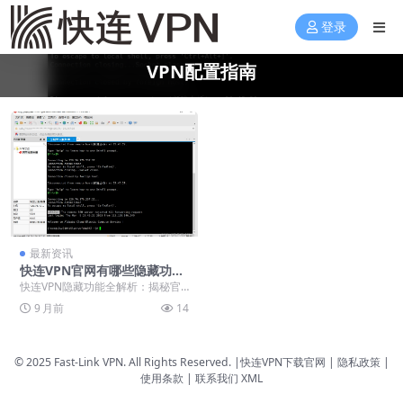
登录
VPN配置指南
最新资讯
快连VPN官网有哪些隐藏功
能？开发者插件与高级设置探
快连VPN隐藏功能全解析：揭秘官
秘
网调试模式与高级协议配置。连续
9 月前
14
点击版本号七次可激...
© 2025 Fast-Link VPN. All Rights Reserved. |
快连VPN下载官网
| 隐私政策 |
使用条款 |
联系我们
XML