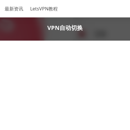
最新资讯
LetsVPN教程
VPN自动切换