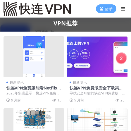
登录
VPN推荐
最新资讯
最新资讯
快连VPN免费版能看Netflix
快连VPN免费版安全下载渠道
吗？2025年流媒体解锁实测
推荐：避免山寨与恶意软件
2025年实测显示，快连VPN免费版
寻找安全可靠的快连VPN免费版下
在特定条件下可解锁Netflix部分区
载渠道？这份终极指南为您揭示官
9 月前
15
9 月前
28
域内容...
方应用商店与官网等...