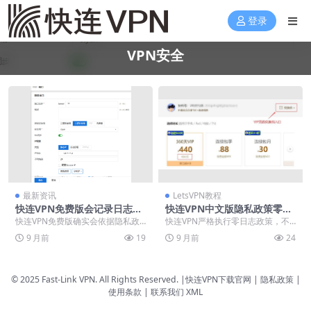
登录
VPN安全
最新资讯
LetsVPN教程
快连VPN免费版会记录日志
快连VPN中文版隐私政策零日
吗？隐私政策与零日志承诺解
志声明
快连VPN免费版确实会依据隐私政
快连VPN严格执行零日志政策，不
读
策收集部分非敏感数据，包括连接
记录用户浏览历史、流量数据、连
9 月前
19
9 月前
24
时间、服务器选择与...
接时间或真实IP地...
© 2025 Fast-Link VPN. All Rights Reserved. |
快连VPN下载官网
| 隐私政策 |
使用条款 |
联系我们
XML