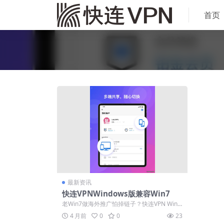
首页
最新资讯
快连VPNWindows版兼容Win7
老Win7做海外推广怕掉链子？快连VPN Wind
ows版17兆安装包3分钟搞定...
4 月前
0
0
23