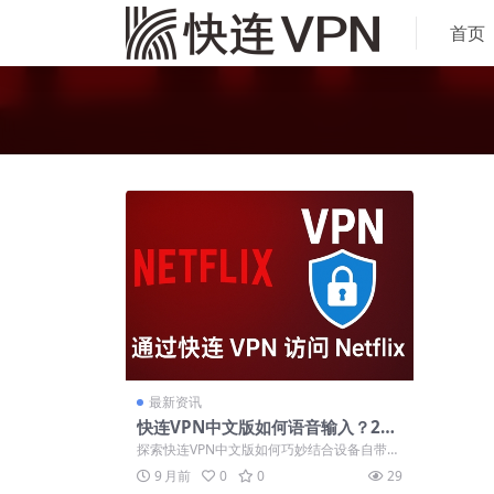
首页
最新资讯
快连VPN中文版如何语音输入？202
5年AI语音识别功能评测
探索快连VPN中文版如何巧妙结合设备自带语
音输入功能提升操作效率。虽然应用未内置...
9 月前
0
0
29