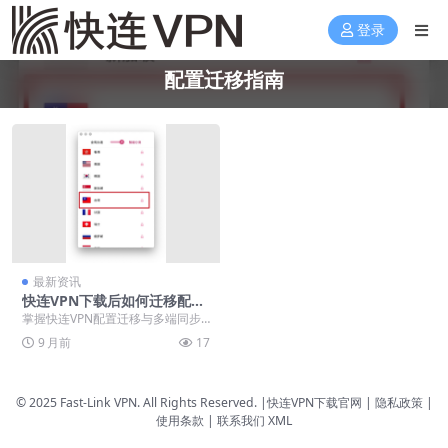
登录
配置迁移指南
最新资讯
快连VPN下载后如何迁移配
置？云端备份与多端同步指南
掌握快连VPN配置迁移与多端同步
的完整方法。本文详细介绍通过云
9 月前
17
端备份实现设备间配...
© 2025 Fast-Link VPN. All Rights Reserved. |
快连VPN下载官网
| 隐私政策 |
使用条款 |
联系我们
XML