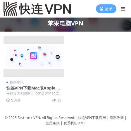
登录
苹果电脑VPN
最新资讯
快连VPN下载Mac版Apple Sil
icon芯片原生适配版本
寻找专为Apple Silicon芯片Mac优
化的快连VPN原生版本？直接访问
5 月前
29
官...
© 2025 Fast-Link VPN. All Rights Reserved. |
快连VPN下载官网
| 隐私政策 |
使用条款 |
联系我们
XML