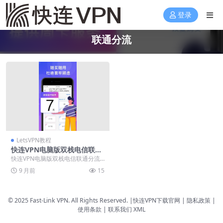
登录
联通分流
LetsVPN教程
快连VPN电脑版双栈电信联通
分流
快连VPN电脑版双栈电信联通分流
终极指南：解决双线网络访问难
9 月前
15
题。通过智能识别流量...
© 2025 Fast-Link VPN. All Rights Reserved. |
快连VPN下载官网
| 隐私政策 |
使用条款 |
联系我们
XML