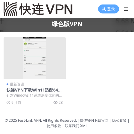
登录
绿色版VPN
最新资讯
快连VPN下载Win11适配64位
绿色包
针对Windows 11系统深度优化的快
连VPN 64位绿色版，是一款无需安
9 月前
23
装、...
© 2025 Fast-Link VPN. All Rights Reserved. |
快连VPN下载官网
| 隐私政策 |
使用条款 |
联系我们
XML