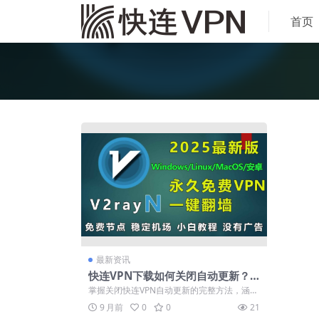
首页
最新资讯
快连VPN下载如何关闭自动更新？
版本锁定与策略组教程
掌握关闭快连VPN自动更新的完整方法，涵盖
安卓与iOS系统详细设置步骤。了解版本...
9 月前
0
0
21