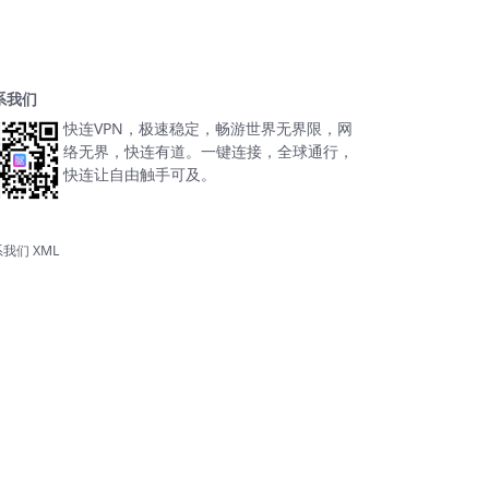
系我们
快连VPN，极速稳定，畅游世界无界限，网
络无界，快连有道。一键连接，全球通行，
快连让自由触手可及。
系我们
XML