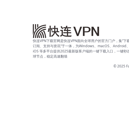
快连VPN下载官网是快连VPN面向全球用户的官方门户，集“下
订阅、支持与资讯”于一体，为Windows、macOS、Android
iOS 等多平台提供2025最新版客户端的一键下载入口，一键秒
球节点，稳定高速翻墙
© 2025 Fa