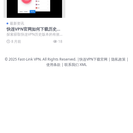
最新资讯
快连VPN官网如何下载历史版
本？旧版安装包获取方法
探索获取快连VPN历史版本的有效
途径，包括第三方下载平台与官方
8 月前
18
备选方案。分析官网...
© 2025 Fast-Link VPN. All Rights Reserved. |
快连VPN下载官网
| 隐私政策 |
使用条款 |
联系我们
XML