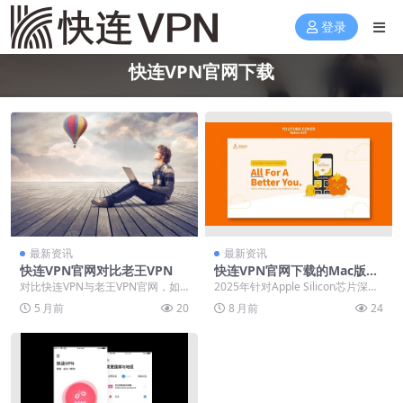
登录
快连VPN官网下载
最新资讯
最新资讯
快连VPN官网对比老王VPN
快连VPN官网下载的Mac版如
何安装？2025年Apple Silico
对比快连VPN与老王VPN官网，如
2025年针对Apple Silicon芯片深度
n优化说明
何选择适合您的网络工具？本文深
优化的快连VPN Mac版安装指...
5 月前
20
8 月前
24
入解析两款服务的...