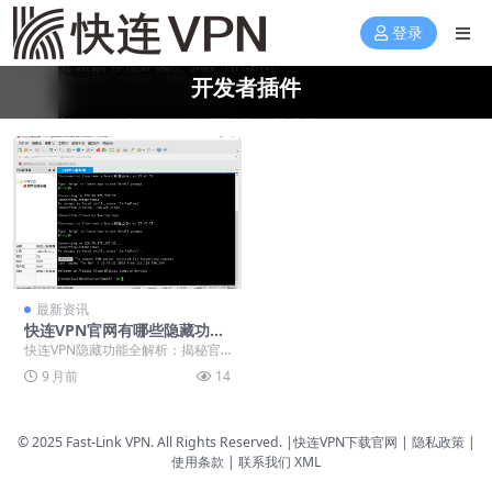
登录
开发者插件
最新资讯
快连VPN官网有哪些隐藏功
能？开发者插件与高级设置探
快连VPN隐藏功能全解析：揭秘官
秘
网调试模式与高级协议配置。连续
9 月前
14
点击版本号七次可激...
© 2025 Fast-Link VPN. All Rights Reserved. |
快连VPN下载官网
| 隐私政策 |
使用条款 |
联系我们
XML