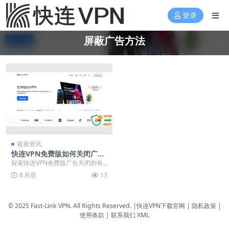
登录
屏蔽广告方法
最新资讯
快连VPN免费版如何关闭广
告？2025年纯净体验设置教程
探索快连VPN免费版广告关闭的有
效方法，了解广告出现机制与优化
8 月前
13
设置。通过开启自动...
© 2025 Fast-Link VPN. All Rights Reserved. |
快连VPN下载官网
| 隐私政策 |
使用条款 |
联系我们
XML