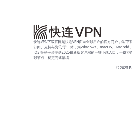
快连VPN下载官网是快连VPN面向全球用户的官方门户，集“下
订阅、支持与资讯”于一体，为Windows、macOS、Android
iOS 等多平台提供2025最新版客户端的一键下载入口，一键秒
球节点，稳定高速翻墙
© 2025 Fa