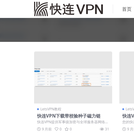
首页
LetsVPN教程
Let
快连VPN下载带校验种子磁力链
快连
快连VPN提供军事级加密与全球服务器网络，
您的快
确保用户安全访问互联网并绕过地域限制。...
服务不
9 月前
0
0
31
9 