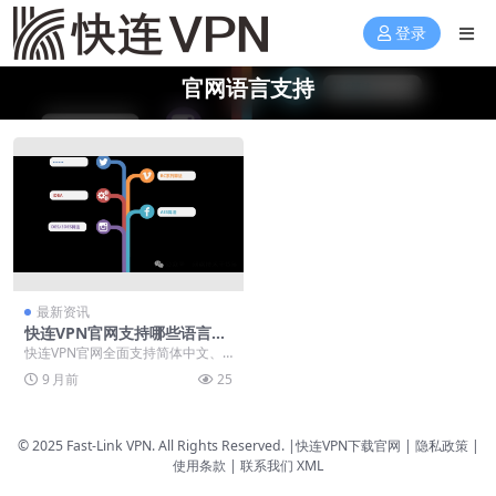
登录
官网语言支持
最新资讯
快连VPN官网支持哪些语言？
2025年国际版与中文版对比
快连VPN官网全面支持简体中文、
英文等十多种语言，提供国际版与
9 月前
25
中文版下载，满足不...
© 2025 Fast-Link VPN. All Rights Reserved. |
快连VPN下载官网
| 隐私政策 |
使用条款 |
联系我们
XML