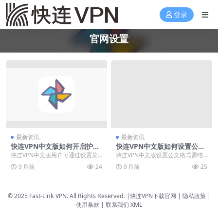
登录
官网设置
最新资讯
最新资讯
快连VPN中文版如何开启护眼
快连VPN中文版如何设置公文
模式？深色主题与夜间加速
格式？政府标准节点白名单
快连VPN中文版用户可通过设置菜
快连VPN中文版设置公文格式需结
单一键开启护眼模式与夜间加速功
合政府标准节点白名单，确保访问
9 月前
24
9 月前
25
能。深色主题采用优...
政府网站与办公系统...
© 2025 Fast-Link VPN. All Rights Reserved. |
快连VPN下载官网
| 隐私政策 |
使用条款 |
联系我们
XML