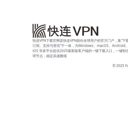
快连VPN下载官网是快连VPN面向全球用户的官方门户，集“下
订阅、支持与资讯”于一体，为Windows、macOS、Android
iOS 等多平台提供2025最新版客户端的一键下载入口，一键秒
球节点，稳定高速翻墙
© 2025 Fa