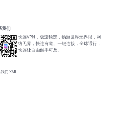
系我们
快连VPN，极速稳定，畅游世界无界限，网
络无界，快连有道。一键连接，全球通行，
快连让自由触手可及。
系我们
XML