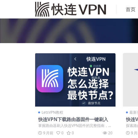
首页
LetsVPN教程
最新
快连VPN下载路由器固件一键刷入
快连
掌握路由器刷入快连VPN固件的完整指南，实
探索路
现全家设备自动翻墙与全流量加密。本教程...
案，实
9 月前
0
0
20
9 
解...