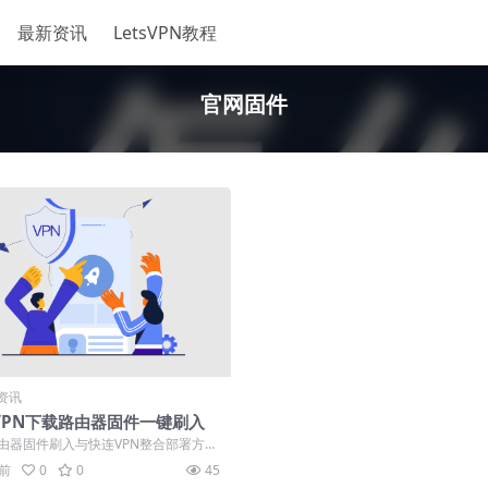
最新资讯
LetsVPN教程
官网固件
资讯
VPN下载路由器固件一键刷入
由器固件刷入与快连VPN整合部署方
现全屋网络自动加密覆盖。本指南详
月前
0
0
45