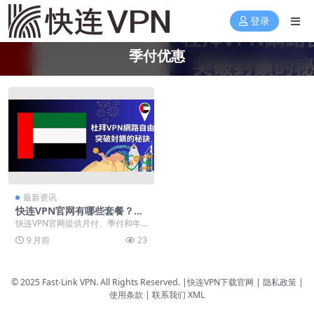
登录
季付优惠
最新资讯
快连VPN官网有哪些套餐？月
付/季付/年付性价比对比
快连VPN官网提供月付、季付和年
付三种套餐，满足不同用户需求。
9 月前
23
月付灵活性高，适合...
© 2025 Fast-Link VPN. All Rights Reserved. |
快连VPN下载官网
| 隐私政策 |
使用条款 |
联系我们
XML