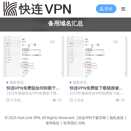
登录
备用域名汇总
最新资讯
最新资讯
快连VPN免费版如何卸载干
快连VPN免费版下载链接被
净？Windows/Mac彻底清理
墙？2025年镜像站与备用域名
2025年最新快连VPN免费版下载资
2025年最新快连VPN免费版下载资
教程
汇总
源全面解析，针对频繁被墙问题提
源全面解析，针对频繁被墙问题提
9 月前
14
9 月前
18
供实用解决方案...
供实用解决方案...
© 2025 Fast-Link VPN. All Rights Reserved. |
快连VPN下载官网
| 隐私政策 |
使用条款 |
联系我们
XML