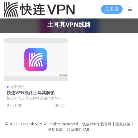
登录
土耳其VPN线路
最新资讯
快连VPN线路土耳其解锁
快连VPN土耳其解锁线路把本地TD-
LTE基站IP塞进出口，平台秒认伊斯
4 月前
29
坦布尔土...
© 2025 Fast-Link VPN. All Rights Reserved. |
快连VPN下载官网
| 隐私政策 |
使用条款 |
联系我们
XML