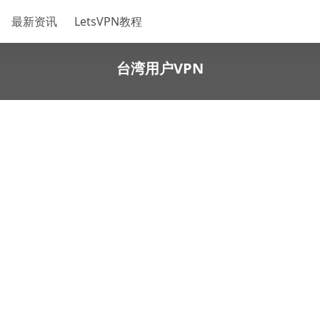
最新资讯
LetsVPN教程
台湾用户VPN