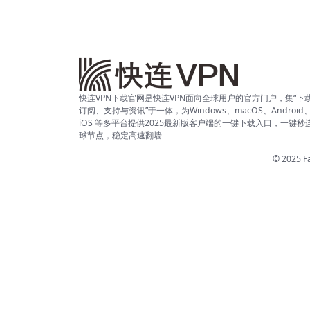
快连VPN下载官网是快连VPN面向全球用户的官方门户，集“下
订阅、支持与资讯”于一体，为Windows、macOS、Android
iOS 等多平台提供2025最新版客户端的一键下载入口，一键秒
球节点，稳定高速翻墙
© 2025 Fa